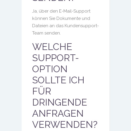
Ja, über den E-Mail-Support
können Sie Dokumente und
Dateien an das Kundensupport-
Team senden.
WELCHE
SUPPORT-
OPTION
SOLLTE ICH
FÜR
DRINGENDE
ANFRAGEN
VERWENDEN?