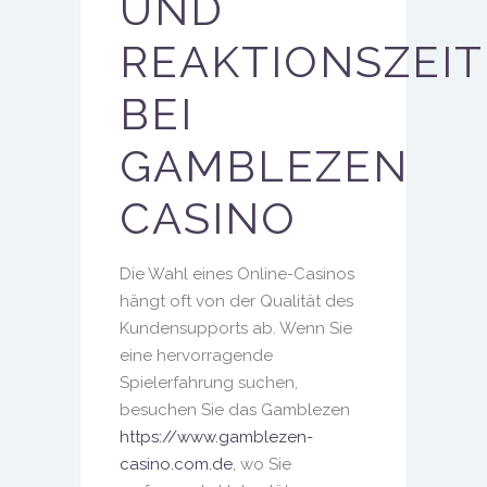
UND
REAKTIONSZEI
BEI
GAMBLEZEN
CASINO
Die Wahl eines Online-Casinos
hängt oft von der Qualität des
Kundensupports ab. Wenn Sie
eine hervorragende
Spielerfahrung suchen,
besuchen Sie das Gamblezen
https://www.gamblezen-
casino.com.de
, wo Sie