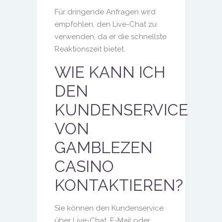
Für dringende Anfragen wird
empfohlen, den Live-Chat zu
verwenden, da er die schnellste
Reaktionszeit bietet.
WIE KANN ICH
DEN
KUNDENSERVICE
VON
GAMBLEZEN
CASINO
KONTAKTIEREN?
Sie können den Kundenservice
über Live-Chat, E-Mail oder