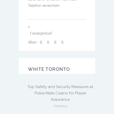
Telefon erreichen.
Uncategorized
Share
WHITE TORONTO
Top Safety and Security Measures at
Pokie Mate Casino for Player
Assurance
Previous