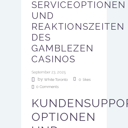
SERVICEOPTIONEN
UND
REAKTIONSZEITEN
DES
GAMBLEZEN
CASINOS
September 23, 2025
by
White Toronto
0
likes
0
Comments
KUNDENSUPPO
OPTIONEN