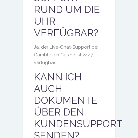
RUND UM DIE
UHR
VERFÜGBAR?
Ja, der Live-Chat-Support bei
Gamblezen Casino ist 24/7
verfügbar.
KANN ICH
AUCH
DOKUMENTE
ÜBER DEN
KUNDENSUPPORT
SENDEN?