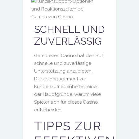
SCHNELL UND
ZUVERLÄSSIG
Gamblezen Casino hat den Ruf,
schnelle und zuverlässige
Unterstützung anzubieten.
Dieses Engagement zur
Kundenzufriedenheit ist einer
der Hauptgründe, warum viele
Spieler sich für dieses Casino
entscheiden.
TIPPS ZUR