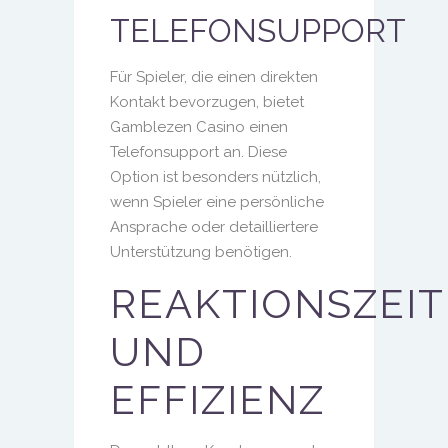
TELEFONSUPPORT
Für Spieler, die einen direkten
Kontakt bevorzugen, bietet
Gamblezen Casino einen
Telefonsupport an. Diese
Option ist besonders nützlich,
wenn Spieler eine persönliche
Ansprache oder detailliertere
Unterstützung benötigen.
REAKTIONSZEI
UND
EFFIZIENZ