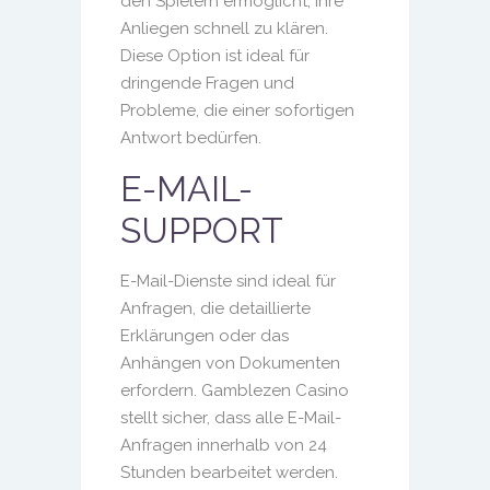
den Spielern ermöglicht, ihre
Anliegen schnell zu klären.
Diese Option ist ideal für
dringende Fragen und
Probleme, die einer sofortigen
Antwort bedürfen.
E-MAIL-
SUPPORT
E-Mail-Dienste sind ideal für
Anfragen, die detaillierte
Erklärungen oder das
Anhängen von Dokumenten
erfordern. Gamblezen Casino
stellt sicher, dass alle E-Mail-
Anfragen innerhalb von 24
Stunden bearbeitet werden.