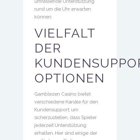
umfassende Unterstützung
rund um die Uhr erwarten
können.
VIELFALT
DER
KUNDENSUPPO
OPTIONEN
Gamblezen Casino bietet
verschiedene Kanäle für den
Kundensupport, um
sicherzustellen, dass Spieler
jederzeit Unterstützung
erhalten. Hier sind einige der