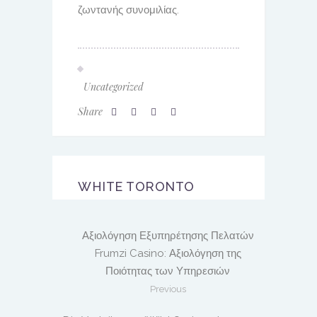
ζωντανής συνομιλίας.
Uncategorized
Share
WHITE TORONTO
Αξιολόγηση Εξυπηρέτησης Πελατών
Frumzi Casino: Αξιολόγηση της
Ποιότητας των Υπηρεσιών
Previous