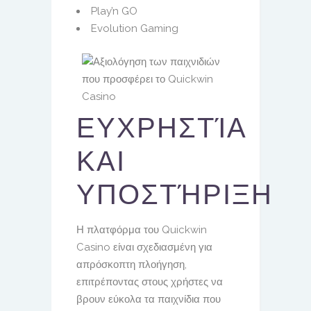
Play’n GO
Evolution Gaming
ΕΥΧΡΗΣΤΊΑ
ΚΑΙ
ΥΠΟΣΤΉΡΙΞΗ
Η πλατφόρμα του Quickwin
Casino είναι σχεδιασμένη για
απρόσκοπτη πλοήγηση,
επιτρέποντας στους χρήστες να
βρουν εύκολα τα παιχνίδια που