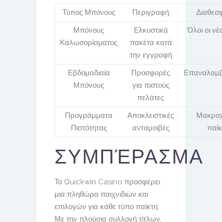
Τύπος Μπόνους
Περιγραφή
Διαθεσι
Μπόνους
Ελκυστικά
Όλοι οι νέ
Καλωσορίσματος
πακέτα κατά
την εγγραφή
Εβδομαδιαία
Προσφορές
Επαναλαμβ
Μπόνους
για πιστούς
πελάτες
Προγράμματα
Αποκλειστικές
Μακροχ
Πιστότητας
ανταμοιβές
παίκ
ΣΥΜΠΈΡΑΣΜΑ
Το Quickwin Casino προσφέρει
μια πληθώρα παιχνιδιών και
επιλογών για κάθε τύπο παίκτη.
Με την πλούσια συλλογή τίτλων,