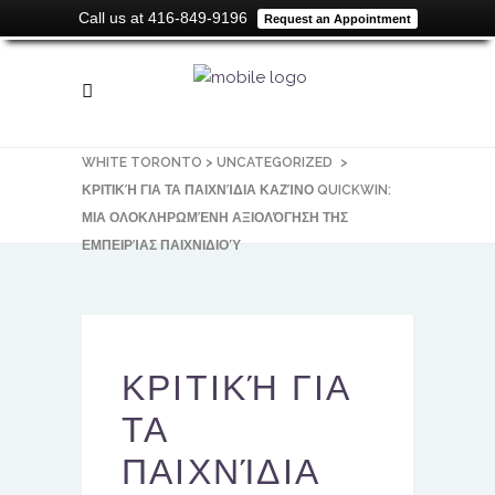
Call us at 416-849-9196
Request an Appointment
WHITE TORONTO
>
UNCATEGORIZED
>
ΚΡΙΤΙΚΉ ΓΙΑ ΤΑ ΠΑΙΧΝΊΔΙΑ ΚΑΖΊΝΟ QUICKWIN:
ΜΙΑ ΟΛΟΚΛΗΡΩΜΈΝΗ ΑΞΙΟΛΌΓΗΣΗ ΤΗΣ
ΕΜΠΕΙΡΊΑΣ ΠΑΙΧΝΙΔΙΟΎ
ΚΡΙΤΙΚΉ ΓΙΑ
ΤΑ
ΠΑΙΧΝΊΔΙΑ